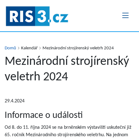
Přejít
k
hlavnímu
obsahu
Domů
Kalendář
Mezinárodní strojírenský veletrh 2024
Mezinárodní strojírenský
veletrh 2024
29.4.2024
Informace o události
Od 8. do 11. října 2024 se na brněnském výstavišti uskuteční již
65. ročník Mezinárodního strojírenského veletrhu. Na jednom