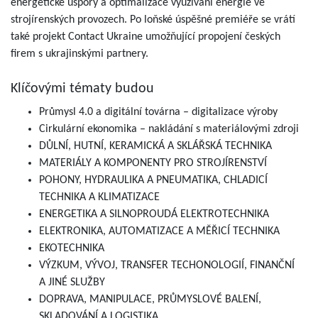
energetické úspory a optimalizace využívání energie ve
strojírenských provozech. Po loňské úspěšné premiéře se vrátí
také projekt Contact Ukraine umožňující propojení českých
firem s ukrajinskými partnery.
Klíčovými tématy budou
Průmysl 4.0 a digitální továrna – digitalizace výroby
Cirkulární ekonomika – nakládání s materiálovými zdroji
DŮLNÍ, HUTNÍ, KERAMICKÁ A SKLÁŘSKÁ TECHNIKA
MATERIÁLY A KOMPONENTY PRO STROJÍRENSTVÍ
POHONY, HYDRAULIKA A PNEUMATIKA, CHLADICÍ
TECHNIKA A KLIMATIZACE
ENERGETIKA A SILNOPROUDÁ ELEKTROTECHNIKA
ELEKTRONIKA, AUTOMATIZACE A MĚŘICÍ TECHNIKA
EKOTECHNIKA
VÝZKUM, VÝVOJ, TRANSFER TECHONOLOGIÍ, FINANČNÍ
A JINÉ SLUŽBY
DOPRAVA, MANIPULACE, PRŮMYSLOVÉ BALENÍ,
SKLADOVÁNÍ A LOGISTIKA