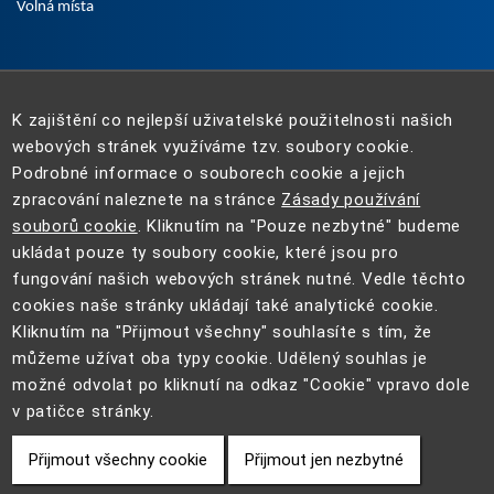
Volná místa
K zajištění co nejlepší uživatelské použitelnosti našich
webových stránek využíváme tzv. soubory cookie.
Podrobné informace o souborech cookie a jejich
zpracování naleznete na stránce
Zásady používání
souborů cookie
. Kliknutím na "Pouze nezbytné" budeme
ukládat pouze ty soubory cookie, které jsou pro
fungování našich webových stránek nutné. Vedle těchto
cookies naše stránky ukládají také analytické cookie.
Kliknutím na "Přijmout všechny" souhlasíte s tím, že
můžeme užívat oba typy cookie. Udělený souhlas je
možné odvolat po kliknutí na odkaz "Cookie" vpravo dole
2022 - 2025 ©
Ministerstvo průmyslu a obchodu
| Vytvořeno v
v patičce stránky.
Macron Software
.
Přijmout všechny cookie
Přijmout jen nezbytné