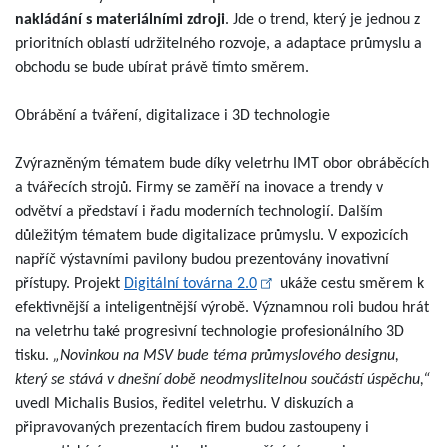
nakládání s materiálními zdroji
. Jde o trend, který je jednou z
prioritních oblastí udržitelného rozvoje, a adaptace průmyslu a
obchodu se bude ubírat právě tímto směrem.
Obrábění a tváření, digitalizace i 3D technologie
Zvýrazněným tématem bude díky veletrhu IMT obor obráběcích
a tvářecích strojů. Firmy se zaměří na inovace a trendy v
odvětví a představí i řadu moderních technologií. Dalším
důležitým tématem bude digitalizace průmyslu. V expozicích
napříč výstavními pavilony budou prezentovány inovativní
přístupy. Projekt
Digitální továrna 2.0
ukáže cestu směrem k
efektivnější a inteligentnější výrobě. Významnou roli budou hrát
na veletrhu také progresivní technologie profesionálního 3D
tisku.
„Novinkou na MSV bude téma průmyslového designu,
který se stává v dnešní době neodmyslitelnou součástí úspěchu,“
uvedl Michalis Busios, ředitel veletrhu. V diskuzích a
připravovaných prezentacích firem budou zastoupeny i