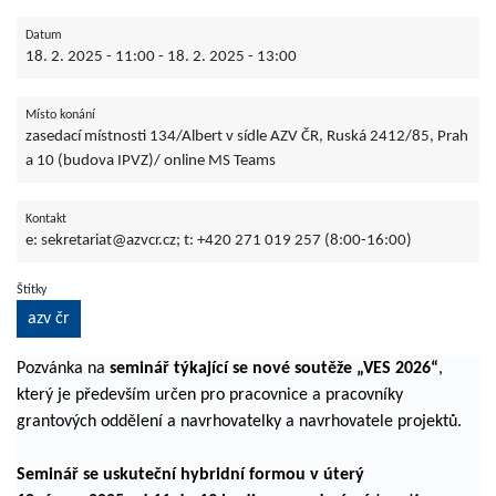
Datum
18. 2. 2025 - 11:00
-
18. 2. 2025 - 13:00
Místo konání
zasedací místnosti 134/Albert v sídle AZV ČR, Ruská 2412/85, Prah
a 10 (budova IPVZ)/ online MS Teams
Kontakt
e: sekretariat@azvcr.cz; t: +420 271 019 257 (8:00-16:00)
Štítky
azv čr
Pozvánka na
seminář týkající se nové soutěže „VES 2026“
,
který je především určen pro pracovnice a pracovníky
grantových oddělení a navrhovatelky a navrhovatele projektů.
Seminář se uskuteční hybridní formou v úterý