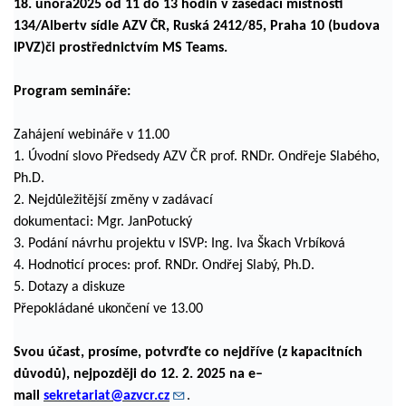
18. února2025 od 11 do 13 hodin
v zasedací místnosti
134/Albertv sídle AZV ČR, Ruská 2412/85, Praha 10 (budova
IPVZ)či prostřednictvím MS Teams.
Program semináře:
Zahájení webináře v 11.00
1. Úvodní slovo Předsedy AZV ČR prof. RNDr. Ondřeje Slabého,
Ph.D.
2. Nejdůležitější změny v zadávací
dokumentaci: Mgr. JanPotucký
3. Podání návrhu projektu v ISVP: Ing. Iva Škach Vrbíková
4. Hodnoticí proces: prof. RNDr. Ondřej Slabý, Ph.D.
5. Dotazy a diskuze
Přepokládané ukončení ve 13.00
Svou účast, prosíme, potvrďte co nejdříve (z kapacitních
důvodů), nejpozději do 12. 2. 2025 na e–
mail
sekretariat@azvcr.cz
.