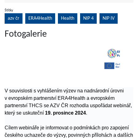
Štítky
azv čr
ERA4Health
Health
NIP 4
NIP IV
Fotogalerie
V souvislosti s vyhlášením výzev na nadnárodní úrovni
v evropském partnerství ERA4Health a evropském
partnerství THCS se AZV ČR rozhodla uspořádat webinář,
který se uskuteční
19. prosince 2024
.
Cílem webináře je informovat o podmínkách pro zapojení
českého uchazeče do výzvy, povinných přílohách a dalších