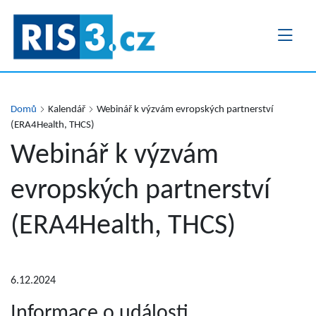
Přejít
k
hlavnímu
obsahu
Domů
Kalendář
Webinář k výzvám evropských partnerství
(ERA4Health, THCS)
Webinář k výzvám
evropských partnerství
(ERA4Health, THCS)
6.12.2024
Informace o události