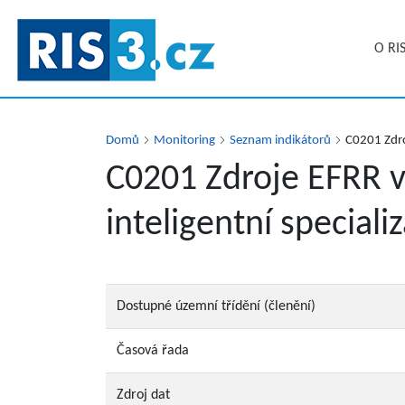
Přejít
k
O RI
hlavnímu
obsahu
Domů
Monitoring
Seznam indikátorů
C0201 Zdroj
C0201 Zdroje EFRR vy
inteligentní special
Dostupné územní třídění (členění)
Časová řada
Zdroj dat