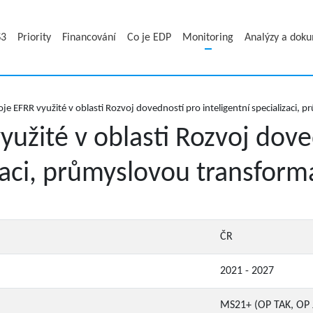
S3
Priority
Financování
Co je EDP
Monitoring
Analýzy a dok
e EFRR využité v oblasti Rozvoj dovedností pro inteligentní specializaci, 
užité v oblasti Rozvoj dove
izaci, průmyslovou transform
ČR
2021 - 2027
MS21+ (OP TAK, OP 