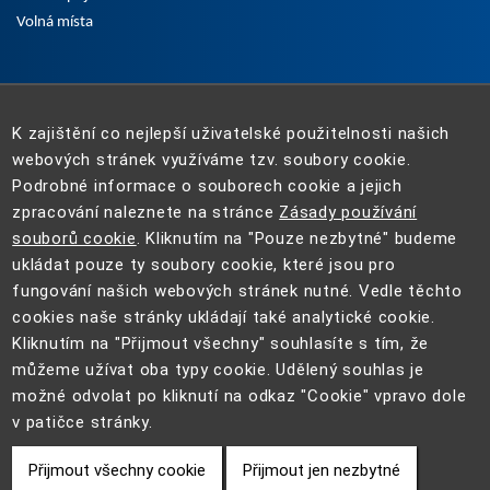
Volná místa
K zajištění co nejlepší uživatelské použitelnosti našich
webových stránek využíváme tzv. soubory cookie.
Podrobné informace o souborech cookie a jejich
zpracování naleznete na stránce
Zásady používání
souborů cookie
. Kliknutím na "Pouze nezbytné" budeme
ukládat pouze ty soubory cookie, které jsou pro
fungování našich webových stránek nutné. Vedle těchto
cookies naše stránky ukládají také analytické cookie.
Kliknutím na "Přijmout všechny" souhlasíte s tím, že
můžeme užívat oba typy cookie. Udělený souhlas je
možné odvolat po kliknutí na odkaz "Cookie" vpravo dole
2022 - 2025 ©
Ministerstvo průmyslu a obchodu
| Vytvořeno v
v patičce stránky.
Macron Software
.
Přijmout všechny cookie
Přijmout jen nezbytné