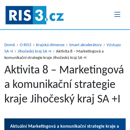
Přejít
k
hlavnímu
obsahu
Domů
O RIS3
Krajská dimenze
Smart akcelerátory
Výstupy
SA +I
Jihočeský kraj SA +I
Aktivita 8 – Marketingová a
komunikační strategie kraje Jihočeský kraj SA +I
Aktivita 8 – Marketingová
a komunikační strategie
kraje Jihočeský kraj SA +I
Aktuální Marketingová a komunikační strategie kraje a