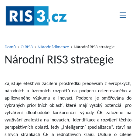
Přejít
k
hlavnímu
obsahu
Domů
O RIS3
Národní dimenze
Národní RIS3 strategie
Národní RIS3 strategie
Zajišťuje efektivní zacílení prostředků především z evropských,
národních a územních rozpočtů na podporu orientovaného a
aplikovaného výzkumu a inovací. Podpora je směřována do
vybraných prioritních oblastí, které mají vysoký potenciál pro
vytváření dlouhodobé konkurenční výhody ČR založené na
využívání znalostí a na inovacích. Identifikace a rozvíjení těchto
perspektivních oblastí, tedy „inteligentní specializace“, staví na
silných stránkách ČR a jednotlivých krajů. Usiluje o cílené