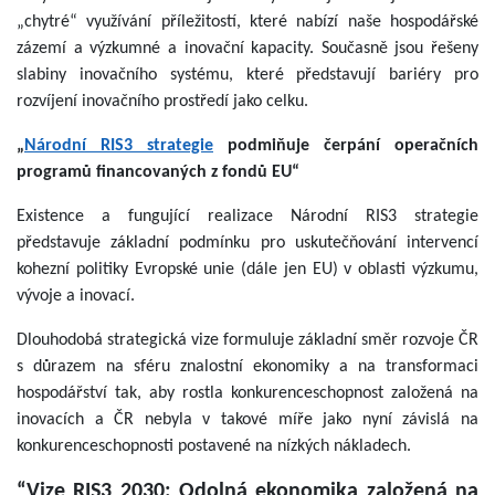
„chytré“ využívání příležitostí, které nabízí naše hospodářské
zázemí a výzkumné a inovační kapacity. Současně jsou řešeny
slabiny inovačního systému, které představují bariéry pro
rozvíjení inovačního prostředí jako celku.
„
Národní RIS3 strategie
podmiňuje čerpání operačních
programů financovaných z fondů EU“
Existence a fungující realizace Národní RIS3 strategie
představuje základní podmínku pro uskutečňování intervencí
kohezní politiky Evropské unie (dále jen EU) v oblasti výzkumu,
vývoje a inovací.
Dlouhodobá strategická vize formuluje základní směr rozvoje ČR
s důrazem na sféru znalostní ekonomiky a na transformaci
hospodářství tak, aby rostla konkurenceschopnost založená na
inovacích a ČR nebyla v takové míře jako nyní závislá na
konkurenceschopnosti postavené na nízkých nákladech.
“Vize RIS3 2030: Odolná ekonomika založená na