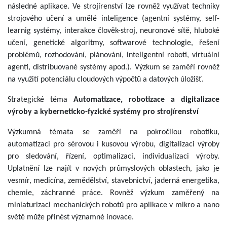
následné aplikace. Ve strojírenství lze rovněž využívat techniky
strojového učení a umělé inteligence (agentní systémy, self-
learnig systémy, interakce člověk-stroj, neuronové sítě, hluboké
učení, genetické algoritmy, softwarové technologie, řešení
problémů, rozhodování, plánování, inteligentní roboti, virtuální
agenti, distribuované systémy apod.). Výzkum se zaměří rovněž
na využití potenciálu cloudových výpočtů a datových úložišť.
Strategické téma
Automatizace, robotizace a digitalizace
výroby a kyberneticko-fyzické systémy pro strojírenství
Výzkumná témata se zaměří na pokročilou robotiku,
automatizaci pro sérovou i kusovou výrobu, digitalizaci výroby
pro sledování, řízení, optimalizaci, individualizaci výroby.
Uplatnění lze najít v nových průmyslových oblastech, jako je
vesmír, medicína, zemědělství, stavebnictví, jaderná energetika,
chemie, záchranné práce. Rovněž výzkum zaměřený na
miniaturizaci mechanických robotů pro aplikace v mikro a nano
světě může přinést významné inovace.