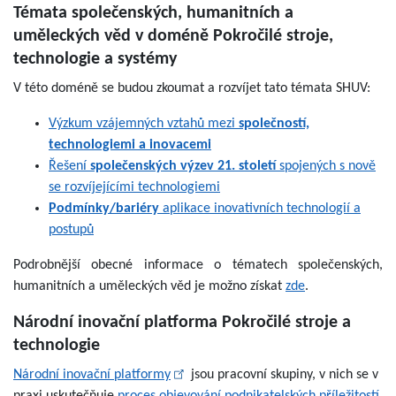
Témata společenských, humanitních a
uměleckých věd v doméně Pokročilé stroje,
technologie a systémy
V této doméně se budou zkoumat a rozvíjet tato témata SHUV:
Výzkum vzájemných vztahů mezi
společností,
technologiemi a inovacemi
Řešení
společenských výzev 21. století
spojených s nově
se rozvíjejícími technologiemi
Podmínky/bariéry
aplikace inovativních technologií a
postupů
Podrobnější obecné informace o tématech společenských,
humanitních a uměleckých věd je možno získat
zde
.
Národní inovační platforma Pokročilé stroje a
technologie
Národní inovační platformy
jsou pracovní skupiny, v nich se v
praxi uskutečňuje
proces objevování podnikatelských příležitostí