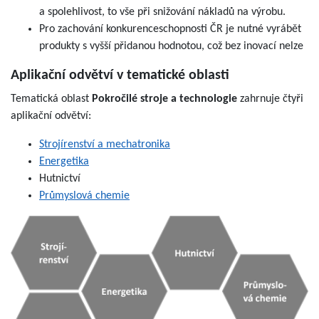
a spolehlivost, to vše při snižování nákladů na výrobu.
Pro zachování konkurenceschopnosti ČR je nutné vyrábět
produkty s vyšší přidanou hodnotou, což bez inovací nelze
Aplikační odvětví v tematické oblasti
Tematická oblast
Pokročilé stroje a technologie
zahrnuje čtyři
aplikační odvětví:
Strojírenství a mechatronika
Energetika
Hutnictví
Průmyslová chemie