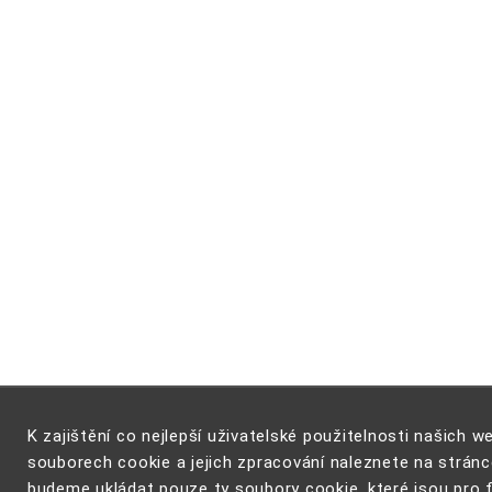
K zajištění co nejlepší uživatelské použitelnosti našich
souborech cookie a jejich zpracování naleznete na strán
budeme ukládat pouze ty soubory cookie, které jsou pro 