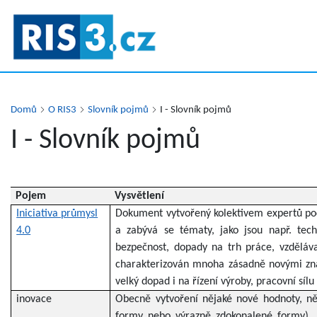
Přejít
k
hlavnímu
obsahu
Domů
O RIS3
Slovník pojmů
I - Slovník pojmů
I - Slovník pojmů
Pojem
Vysvětlení
Iniciativa průmysl
Dokument vytvořený kolektivem expertů po
4.0
a zabývá se tématy, jako jsou např. tech
bezpečnost, dopady na trh práce, vzděláva
charakterizován mnoha zásadně novými znak
velký dopad i na řízení výroby, pracovní síl
inovace
Obecně vytvoření nějaké nové hodnoty, ně
formy nebo výrazně zdokonalené formy). I