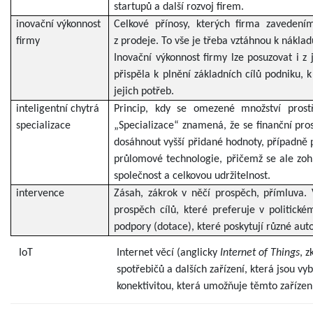
startupů a další rozvoj firem.
inovační výkonnost
Celkové přínosy, kterých firma zaveden
firmy
z prodeje. To vše je třeba vztáhnou k nákla
Inovační výkonnost firmy lze posuzovat i z 
přispěla k plnění základních cílů podniku, 
jejich potřeb.
inteligentní chytrá
Princip, kdy se omezené množství prost
specializace
„Specializace“ znamená, že se finanční pros
dosáhnout vyšší přidané hodnoty, případně p
průlomové technologie, přičemž se ale zohl
společnost a celkovou udržitelnost.
intervence
Zásah, zákrok v něčí prospěch, přímluva.
prospěch cílů, které preferuje v politick
podpory (dotace), které poskytují různé auto
IoT
Internet věcí (anglicky
Internet of Things
, z
spotřebičů a dalších zařízení, která jsou v
konektivitou, která umožňuje těmto zařízen