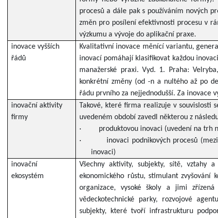
procesů a dále pak s používáním nových pr
změn pro posílení efektivnosti procesu v r
výzkumu a vývoje do aplikační praxe.
inovace vyšších
Kvalitativní inovace měnící variantu, gener
řádů
inovací pomáhají klasifikovat každou inovaci
manažerské praxi. Vyd. 1. Praha: Velryba
konkrétní změny (od -n a nultého až po d
řádu prvního za nejjednodušší. Za inovace v
inovační aktivity
Takové, které firma realizuje v souvislosti
firmy
uvedeném období zavedl některou z následuj
·
produktovou inovaci (uvedení na trh 
·
inovaci podnikových procesů (mezi
inovaci)
inovační
Všechny aktivity, subjekty, sítě, vztahy
ekosystém
ekonomického růstu, stimulant zvyšování 
organizace, vysoké školy a jimi zřízená 
vědeckotechnické parky, rozvojové agentur
subjekty, které tvoří infrastrukturu podpo