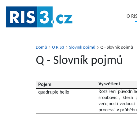
Přejít
k
O RI
hlavnímu
obsahu
Domů
O RIS3
Slovník pojmů
Q - Slovník pojmů
Q - Slovník pojmů
Vysvětlení
Pojem
Rozšíření původního
quadruple helix
šroubovici, která
veřejností vedoucí
process“ v průběhu 