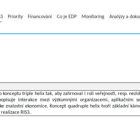
S3
Priority
Financování
Co je EDP
Monitoring
Analýzy a dok
 konceptu triple helix tak, aby zahrnoval i roli veřejnosti, resp. nezi
 popisuje interakce mezi výzkumnými organizacemi, aplikačním s
 ke znalostní ekonomice. Koncept quadruple helix tvoří základní kám
realizace RIS3.