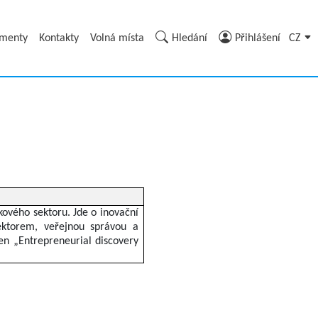
umenty
Kontakty
Volná místa
Hledání
Přihlášení
CZ
skového sektoru. Jde o inovační
ektorem, veřejnou správou a
en „Entrepreneurial discovery